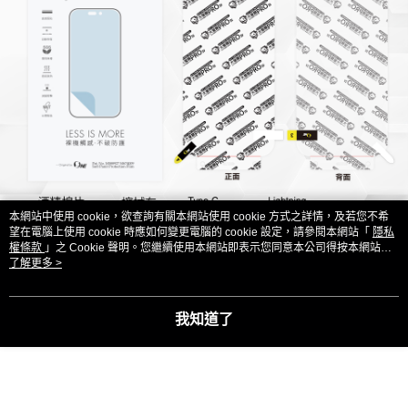
本網站中使用 cookie，欲查詢有關本網站使用 cookie 方式之詳情，及若您不希
望在電腦上使用 cookie 時應如何變更電腦的 cookie 設定，請參閱本網站「
隱私
權條款
」之 Cookie 聲明。您繼續使用本網站即表示您同意本公司得按本網站使
用條款之 Cookie 聲明使用 cookie。
了解更多 >
我知道了