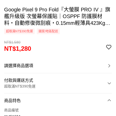
Google Pixel 9 Pro Fold『大螢膜 PRO IV 』旗
艦升級版 次螢幕保護貼｜OSPPF 防護膜材
料・自動修復微刮痕・0.15mm輕薄具423Kg抗
擊力・透氣散熱｜全新膜面鍍層裸機觸感. DIY
超取滿NT$390免運
國家/地區配送
貼合專利 ｜MIT台灣製造
NT$1,580
NT$1,280
請選擇商品選項
付款與運送方式
超取滿NT$390免運
付款方式
商品特色
信用卡一次付款
商品編號
超商取貨付款