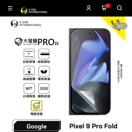
0
1
/
2