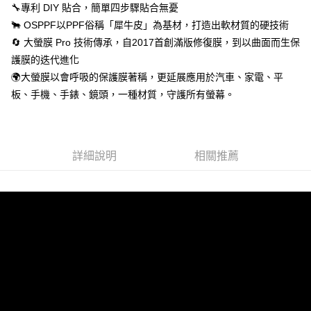
🔧專利 DIY 貼合，簡單四步驟貼合無憂
🐂 OSPPF以PPF俗稱「犀牛皮」為基材，打造出軟材質的硬技術
🔄 大螢膜 Pro 技術傳承，自2017首創滿版修復膜，到以曲面而生保
護膜的迭代進化
🌍大螢膜以會呼吸的保護膜著稱，更延展應用於汽車、家電、平
板、手機、手錶、鏡頭，一種材質，守護所有螢幕。
詳細說明
相關推薦