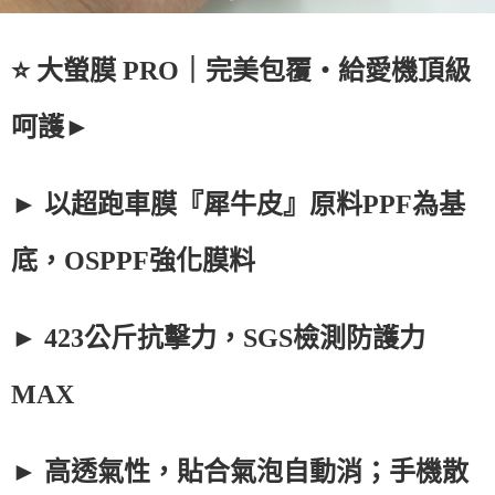
⭐ 大螢膜 PRO｜完美包覆・給愛機頂級
呵護►
► 以超跑車膜『犀牛皮』原料PPF為基
底，OSPPF強化膜料
► 423公斤抗擊力，SGS檢測防護力
MAX
► 高透氣性，貼合氣泡自動消；手機散