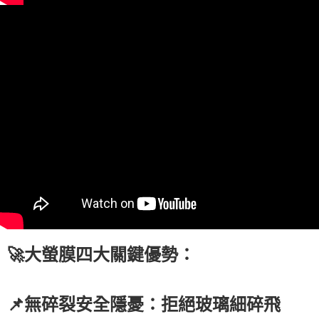
🚀大螢膜四大關鍵優勢：
📌無碎裂安全隱憂：拒絕玻璃細碎飛