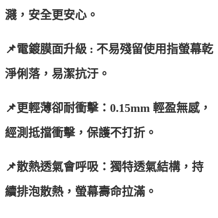
濺，安全更安心。
📌電鍍膜面升級 : 不易殘留使用指螢幕乾
淨俐落，易潔抗汙。
📌更輕薄卻耐衝擊：0.15mm 輕盈無感，
經測抵擋衝擊，保護不打折。
📌散熱透氣會呼吸：獨特透氣結構，持
續排泡散熱，螢幕壽命拉滿。