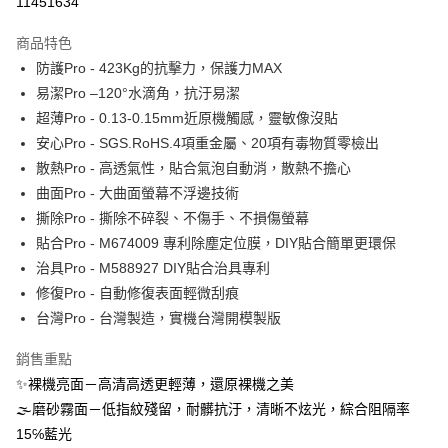
11451634
運送方式
商品特色
防護Pro - 423Kg的抗擊力，保護力MAX
全家取貨付款
易潔Pro –120°水滴角，抗汙易潔
每筆NT$60，滿NT$390(含以上)免運費
超薄Pro - 0.13-0.15mm近原機觸感，靈敏像沒貼
7-11取貨付款
安心Pro - SGS.RoHS.4項重金屬、20項有毒物質零檢出
每筆NT$60，滿NT$390(含以上)免運費
散熱Pro - 高透氣性，貼合氣泡自動消，散熱不擔心
曲面Pro - 大曲面螢幕不浮邊技術
宅配
撕除Pro - 撕除不碎裂、不傷手、不損傷螢幕
每筆NT$55，滿NT$390(含以上)免運費
貼合Pro - M674009 專利除塵定位膜，DIY貼合簡單更環保
國際配送
查看運費
治具Pro - M588927 DIY貼合治具專利
修復Pro - 自動修復表面輕微刮痕
台灣Pro - 台灣製造，實機台灣開模製版
銷售重點
✨裸機亮面－高清高透更輕薄，還原裸機之美
🌫磨砂霧面－低指紋殘留，耐髒抗汙，清晰不炫光，綜合阻隔率
15℅藍光