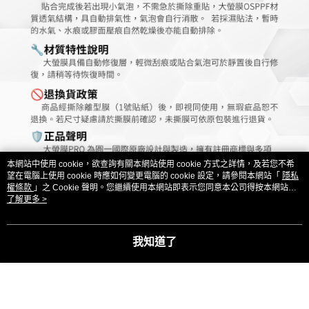
本網站中使用 cookie，欲查詢有關本網站使用 cookie 方式之詳情，及若您不希
望在電腦上使用 cookie 時應如何變更電腦的 cookie 設定，請參閱本網站「
隱私
權條款
」之 Cookie 聲明。您繼續使用本網站即表示您同意本公司得按本網站使
用條款之 Cookie 聲明使用 cookie。
了解更多 >
我知道了