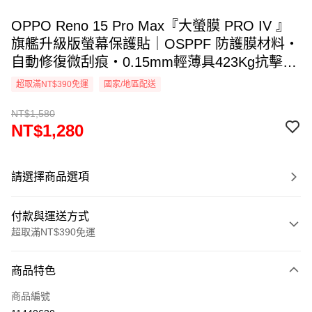
OPPO Reno 15 Pro Max『大螢膜 PRO IV 』
旗艦升級版螢幕保護貼｜OSPPF 防護膜材料・
自動修復微刮痕・0.15mm輕薄具423Kg抗擊
力・透氣散熱｜全新膜面鍍層裸機觸感. DIY貼
超取滿NT$390免運
國家/地區配送
合專利 ｜MIT台灣製造
NT$1,580
NT$1,280
請選擇商品選項
付款與運送方式
超取滿NT$390免運
付款方式
商品特色
信用卡一次付款
商品編號
超商取貨付款