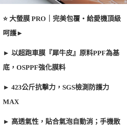
⭐ 大螢膜 PRO｜完美包覆・給愛機頂級
呵護►
► 以超跑車膜『犀牛皮』原料PPF為基
底，OSPPF強化膜料
► 423公斤抗擊力，SGS檢測防護力
MAX
► 高透氣性，貼合氣泡自動消；手機散