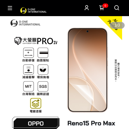
0
1
/
3