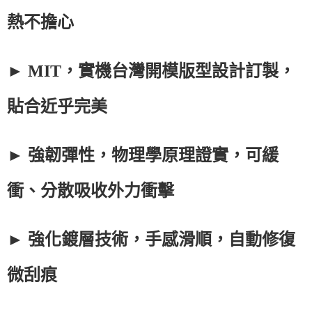
熱不擔心
► MIT，實機台灣開模版型設計訂製，
貼合近乎完美
► 強韌彈性，物理學原理證實，可緩
衝、分散吸收外力衝擊
► 強化鍍層技術，手感滑順，自動修復
微刮痕