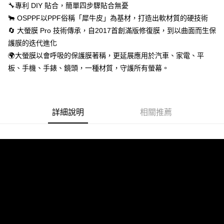
🔧專利 DIY 貼合，簡單四步驟貼合無憂
🐂 OSPPF以PPF俗稱「犀牛皮」為基材，打造出軟材質的硬技術
🔄 大螢膜 Pro 技術傳承，自2017首創滿版修復膜，到以曲面而生保
護膜的迭代進化
🌍大螢膜以會呼吸的保護膜著稱，更延展應用於汽車、家電、平
板、手機、手錶、鏡頭，一種材質，守護所有螢幕。
詳細說明
相關推薦