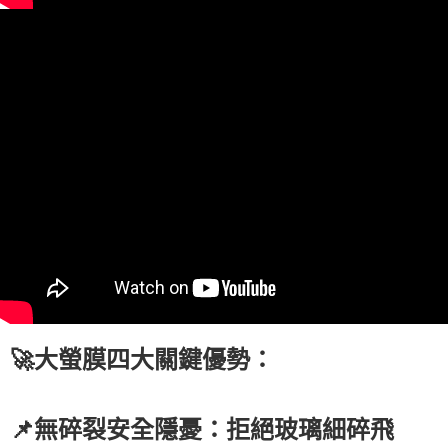
🚀大螢膜四大關鍵優勢：
📌無碎裂安全隱憂：拒絕玻璃細碎飛