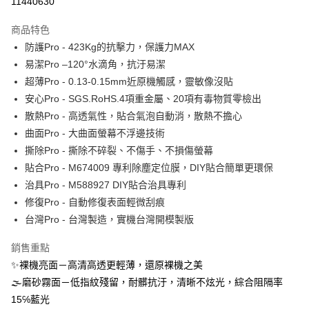
11440630
運送方式
商品特色
防護Pro - 423Kg的抗擊力，保護力MAX
全家取貨付款
易潔Pro –120°水滴角，抗汙易潔
每筆NT$60，滿NT$390(含以上)免運費
超薄Pro - 0.13-0.15mm近原機觸感，靈敏像沒貼
7-11取貨付款
安心Pro - SGS.RoHS.4項重金屬、20項有毒物質零檢出
每筆NT$60，滿NT$390(含以上)免運費
散熱Pro - 高透氣性，貼合氣泡自動消，散熱不擔心
曲面Pro - 大曲面螢幕不浮邊技術
宅配
撕除Pro - 撕除不碎裂、不傷手、不損傷螢幕
每筆NT$55，滿NT$390(含以上)免運費
貼合Pro - M674009 專利除塵定位膜，DIY貼合簡單更環保
國際配送
查看運費
治具Pro - M588927 DIY貼合治具專利
修復Pro - 自動修復表面輕微刮痕
台灣Pro - 台灣製造，實機台灣開模製版
銷售重點
✨裸機亮面－高清高透更輕薄，還原裸機之美
🌫磨砂霧面－低指紋殘留，耐髒抗汙，清晰不炫光，綜合阻隔率
15℅藍光