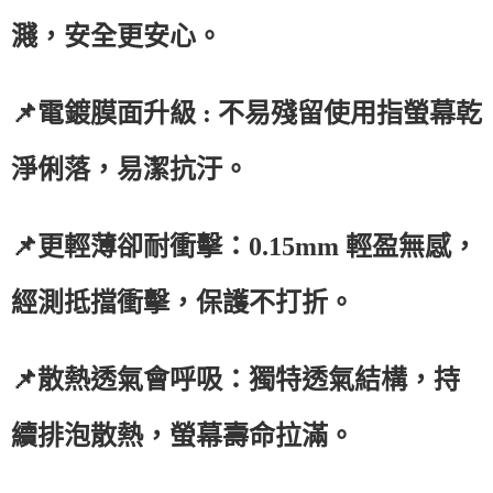
濺，安全更安心。
📌電鍍膜面升級 : 不易殘留使用指螢幕乾
淨俐落，易潔抗汙。
📌更輕薄卻耐衝擊：0.15mm 輕盈無感，
經測抵擋衝擊，保護不打折。
📌散熱透氣會呼吸：獨特透氣結構，持
續排泡散熱，螢幕壽命拉滿。