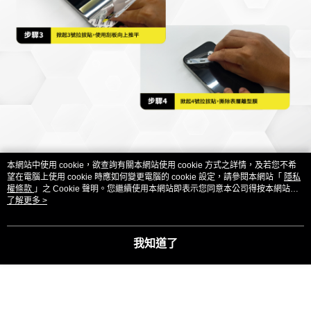
本網站中使用 cookie，欲查詢有關本網站使用 cookie 方式之詳情，及若您不希
望在電腦上使用 cookie 時應如何變更電腦的 cookie 設定，請參閱本網站「
隱私
權條款
」之 Cookie 聲明。您繼續使用本網站即表示您同意本公司得按本網站使
用條款之 Cookie 聲明使用 cookie。
了解更多 >
我知道了