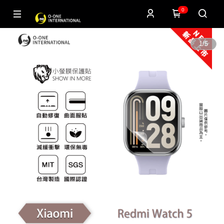
0
1
/
5