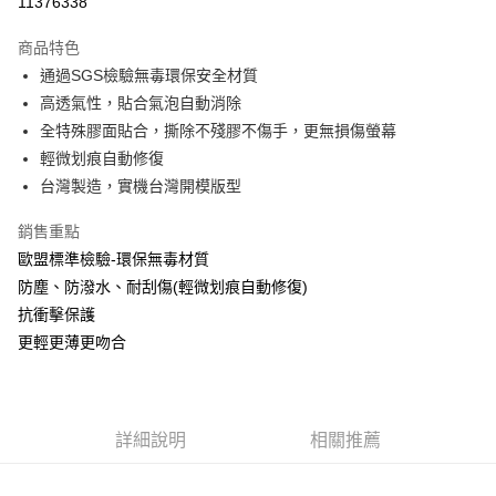
11376338
LINE Pay
商品特色
Apple Pay
通過SGS檢驗無毒環保安全材質
高透氣性，貼合氣泡自動消除
街口支付
全特殊膠面貼合，撕除不殘膠不傷手，更無損傷螢幕
悠遊付
輕微划痕自動修復
台灣製造，實機台灣開模版型
全盈+PAY
銷售重點
運送方式
歐盟標準檢驗-環保無毒材質
全家取貨付款
防塵、防潑水、耐刮傷(輕微划痕自動修復)
每筆NT$60，滿NT$390(含以上)免運費
抗衝擊保護
更輕更薄更吻合
7-11取貨付款
每筆NT$60，滿NT$390(含以上)免運費
宅配
詳細說明
相關推薦
每筆NT$55，滿NT$390(含以上)免運費