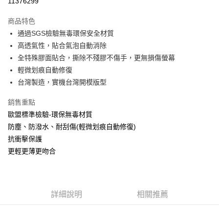
11376299
LINE Pay
商品特色
Apple Pay
通過SGS檢驗無毒環保安全材質
高透氣性，貼合氣泡自動消除
街口支付
全特殊膠面貼合，撕除不殘膠不傷手，更無損傷螢幕
悠遊付
輕微划痕自動修復
台灣製造，實機台灣開模版型
全盈+PAY
銷售重點
運送方式
歐盟標準檢驗-環保無毒材質
全家取貨付款
防塵、防潑水、耐刮傷(輕微划痕自動修復)
每筆NT$60，滿NT$390(含以上)免運費
抗衝擊保護
更輕更薄更吻合
7-11取貨付款
每筆NT$60，滿NT$390(含以上)免運費
宅配
詳細說明
相關推薦
每筆NT$55，滿NT$390(含以上)免運費