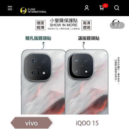
0
1
/
3