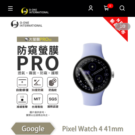
0
1
/
2