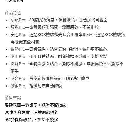
11306104
LINE Pay
商品特色
Apple Pay
防窺Pro—30度防窺角度，保護隱私，更合適的可視面
觸覺Pro—電競級順滑觸感，霧面磨砂，不留指紋
街口支付
安心Pro—通過SGS檢驗藍光綜合阻隔率9.3%，通過SGS檢驗無
悠遊付
毒環保安全材質
散熱Pro—高透氣性，貼合氣泡自動消，散熱更不擔心
全盈+PAY
應用Pro—適用各種錶面，倒角邊框不浮邊，支援客製
撕除Pro—全特殊膠面貼合，撕除不殘膠，無損傷螢幕，撕除不
運送方式
傷手
全家取貨付款
貼合Pro—除塵定位膜層設計，DIY貼合簡單
每筆NT$60，滿NT$390(含以上)免運費
修復Pro—輕微划痕自動修復
7-11取貨付款
銷售重點
每筆NT$60，滿NT$390(含以上)免運費
磨砂霧面—微護眼，順滑不留指紋
宅配
30度防窺角度，只遮應該遮的
全特殊膠面貼合，撕除不殘膠
每筆NT$55，滿NT$390(含以上)免運費