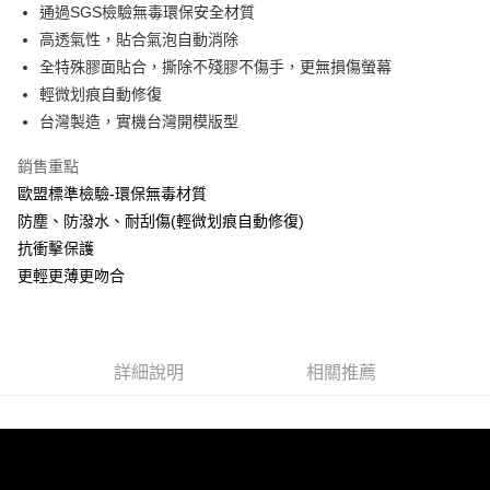
Apple Pay
通過SGS檢驗無毒環保安全材質
高透氣性，貼合氣泡自動消除
街口支付
全特殊膠面貼合，撕除不殘膠不傷手，更無損傷螢幕
悠遊付
輕微划痕自動修復
台灣製造，實機台灣開模版型
全盈+PAY
銷售重點
運送方式
歐盟標準檢驗-環保無毒材質
全家取貨付款
防塵、防潑水、耐刮傷(輕微划痕自動修復)
每筆NT$60，滿NT$390(含以上)免運費
抗衝擊保護
更輕更薄更吻合
7-11取貨付款
每筆NT$60，滿NT$390(含以上)免運費
宅配
詳細說明
相關推薦
每筆NT$55，滿NT$390(含以上)免運費