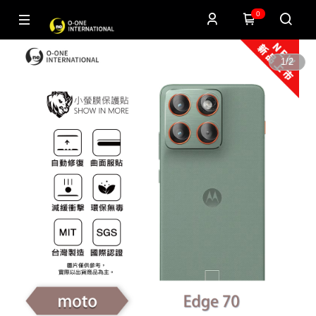
0
1
/
2