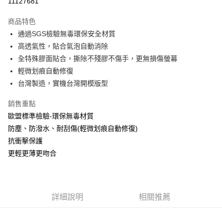
11127681
LINE Pay
商品特色
Apple Pay
通過SGS檢驗無毒環保安全材質
高透氣性，貼合氣泡自動消除
街口支付
全特殊膠面貼合，撕除不殘膠不傷手，更無損傷螢幕
悠遊付
輕微划痕自動修復
台灣製造，實機台灣開模版型
全盈+PAY
銷售重點
運送方式
歐盟標準檢驗-環保無毒材質
全家取貨付款
防塵、防潑水、耐刮傷(輕微划痕自動修復)
每筆NT$60，滿NT$390(含以上)免運費
抗衝擊保護
更輕更薄更吻合
7-11取貨付款
每筆NT$60，滿NT$390(含以上)免運費
宅配
詳細說明
相關推薦
每筆NT$55，滿NT$390(含以上)免運費