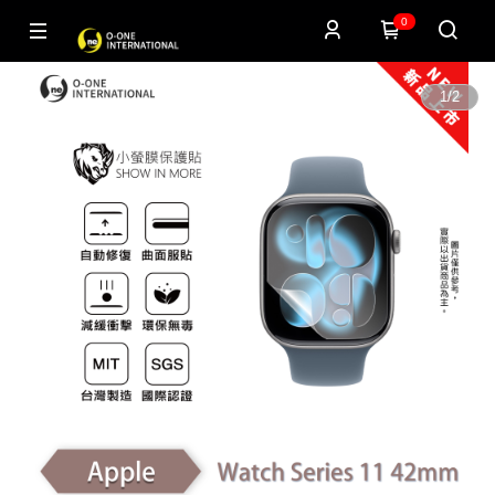
0
1
/
2