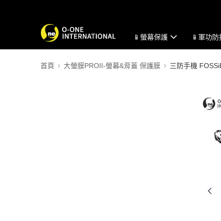
📱螢幕保護
📱軍功
首頁
大螢膜PROII-螢幕&背蓋 保護膜
三防手機 FOSSi