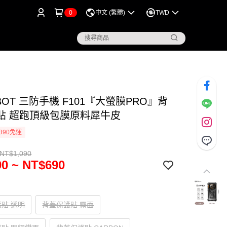
0
中文 (繁體)
TWD
iBOT 三防手機 F101『大螢膜PRO』背
貼 超跑頂級包膜原料犀牛皮
390免運
 NT$1,090
0 ~ NT$690
貼 透明
背蓋保護貼 霧面