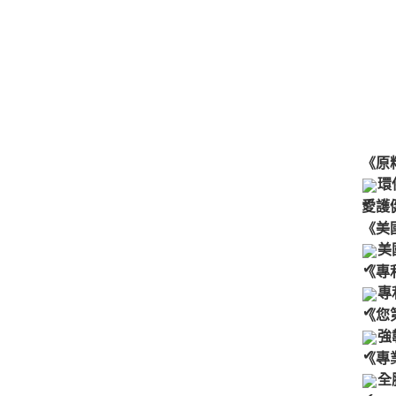
《原
環
愛護
《美
美
《專
專
《您
強
《專
全