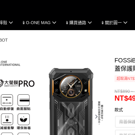
防摔殼
📱O-ONE MAG
📱購買通路
📱關於圓一
BOT
FOSS
蓋保護
超取滿NT$
NT$890 ~
NT$49
款式
背蓋保護