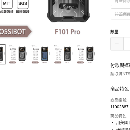
背蓋保護
背蓋保護
數量
付款與運
超取滿NT$
付款方式
商品特色
信用卡一
商品編號
11002887
超商取貨
商品特色
LINE Pay
用美國
通過檢