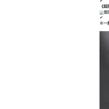
《超
如
※
一