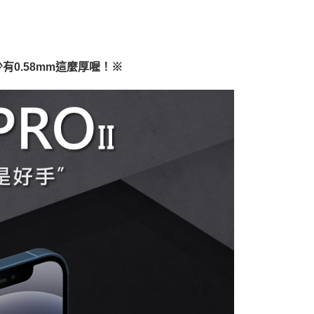
有0.58mm這麼厚喔！※