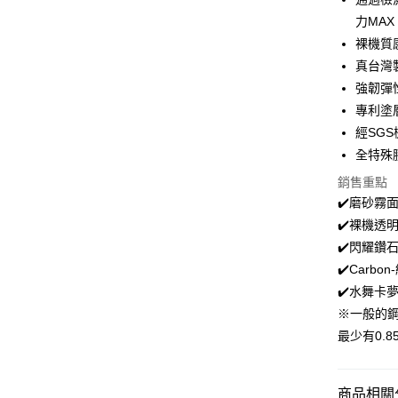
Apple Pay
力MAX
街口支付
裸機質
真台灣
悠遊付
強韌彈
全盈+PAY
專利塗
經SG
全特殊
運送方式
銷售重點
全家取貨
✔️磨砂霧
每筆NT$6
✔️裸機透
✔️閃耀鑽
7-11取貨
✔️Car
每筆NT$6
✔️水舞卡
宅配
※一般的鋼
每筆NT$5
最少有0.
商品相關分