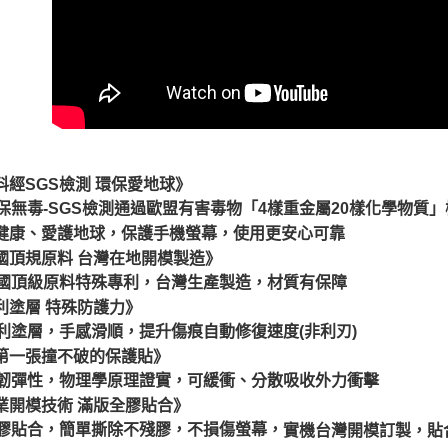
料經SGS檢測 環保愛地球》
保無毒-SGS檢測通過歐盟有害毒物「4樣重金屬20樣化學物質
健康、愛護地球，保護手機螢幕，使用更安心可靠
國頂規原料 台灣在地開模製造》
國頂級原料特殊專利，台灣生產製造，材質有保障
利塗層 特殊防護力》
利塗層，手感滑順，提升傷痕自動修復速度(非利刃)
第一張撞不破的保護貼》
韌彈性，物理學原理證實，可緩衝、分散吸收外力衝擊
業開模技術 滿版全膠貼合》
膠貼合，簡單撕除不殘膠，不損傷螢幕，
實機台灣開模訂製，貼