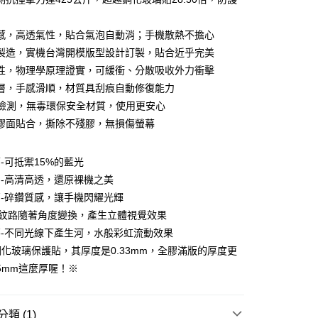
感，高透氣性，貼合氣泡自動消；手機散熱不擔心
製造，實機台灣開模版型設計訂製，貼合近乎完美
性，物理學原理證實，可緩衝、分散吸收外力衝擊
層，手感滑順，材質具刮痕自動修復能力
S檢測，無毒環保安全材質，使用更安心
膠面貼合，撕除不殘膠，無損傷螢幕
付款
面-可抵禦15%的藍光
0，滿NT$390(含以上)免運費
明-高清高透，還原裸機之美
石-碎鑽質感，讓手機閃耀光輝
付款
bon-紋路隨著角度變換，產生立體視覺效果
0，滿NT$390(含以上)免運費
夢-不同光線下產生河，水般彩虹流動效果
化玻璃保護貼，其厚度是0.33mm，全膠滿版的厚度更
5，滿NT$390(含以上)免運費
85mm這麼厚喔！※
類 (1)