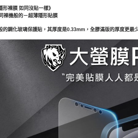
隱形裸膜 如同沒貼一樣》
同裸機般的－超薄隱形貼膜
般的鋼化玻璃保護貼，其厚度是0.33mm，全膠滿版的厚度更最少