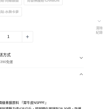
貼 閃耀鑽面
背蓋保護貼 CARBON
貼 水舞卡夢
清除
紀錄
送方式
390免運
次付款
付款
頂級車膜原料 『犀牛皮NSPPF』
測抗撞擊力達425公斤，超越鋼化玻璃貼28.30倍，防護