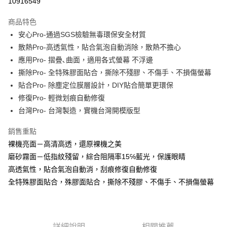
10916549
LINE Pay
商品特色
Apple Pay
安心Pro-通過SGS檢驗無毒環保安全材質
散熱Pro-高透氣性，貼合氣泡自動消除，散熱不擔心
街口支付
應用Pro- 摺疊､曲面，適用各式螢幕 不浮邊
悠遊付
撕除Pro- 全特殊膠面貼合，撕除不殘膠、不傷手、不損傷螢幕
貼合Pro- 除塵定位膜層設計，DIY貼合簡單更環保
全盈+PAY
修復Pro- 輕微划痕自動修復
台灣Pro- 台灣製造，實機台灣開模版型
運送方式
全家取貨付款
銷售重點
每筆NT$60，滿NT$390(含以上)免運費
裸機亮面－高清高透，還原裸機之美
磨砂霧面－低指紋殘留，綜合阻隔率15℅藍光，保護眼睛
7-11取貨付款
高透氣性，貼合氣泡自動消，刮痕修復自動修復
每筆NT$60，滿NT$390(含以上)免運費
全特殊膠面貼合，殊膠面貼合，撕除不殘膠、不傷手、不損傷螢幕
宅配
每筆NT$55，滿NT$390(含以上)免運費
詳細說明
相關推薦