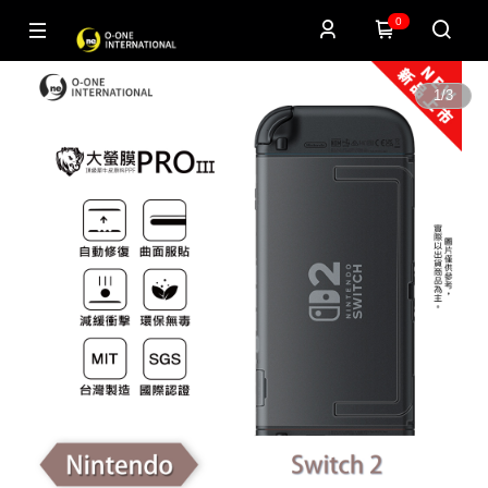
0
1
/
3