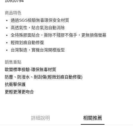
10910794
LINE Pay
商品特色
Apple Pay
通過SGS檢驗無毒環保安全材質
高透氣性，貼合氣泡自動消除
街口支付
全特殊膠面貼合，撕除不殘膠不傷手，更無損傷螢幕
悠遊付
輕微划痕自動修復
台灣製造，實機台灣開模版型
全盈+PAY
銷售重點
運送方式
歐盟標準檢驗-環保無毒材質
全家取貨付款
防塵、防潑水、耐刮傷(輕微划痕自動修復)
每筆NT$60，滿NT$390(含以上)免運費
抗衝擊保護
更輕更薄更吻合
7-11取貨付款
每筆NT$60，滿NT$390(含以上)免運費
宅配
詳細說明
相關推薦
每筆NT$55，滿NT$390(含以上)免運費