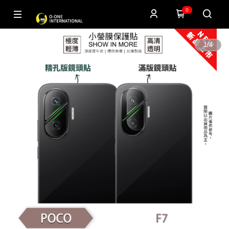
0
1
/
4