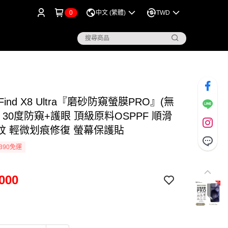
0
中文 (繁體)
TWD
Find X8 Ultra『磨砂防窺螢膜PRO』(無
 30度防窺+護眼 頂級原料OSPPF 順滑
紋 輕微划痕修復 螢幕保護貼
390免運
000