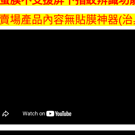
螢膜不支援屏下指紋辨識功
賣場產品內容無貼膜神器(治