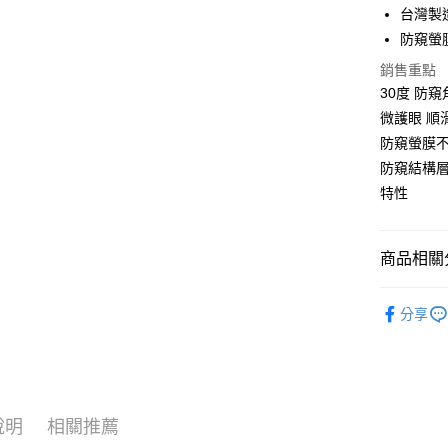
台灣製
防窺螢
運送方式
銷售重點
全家取貨
30度 防
每筆NT$6
微護眼 順
防窺螢膜
7-11取貨
防窺結構
每筆NT$6
特性
宅配
每筆NT$5
商品相關分
🔖大螢膜P
分享
說明
相關推薦