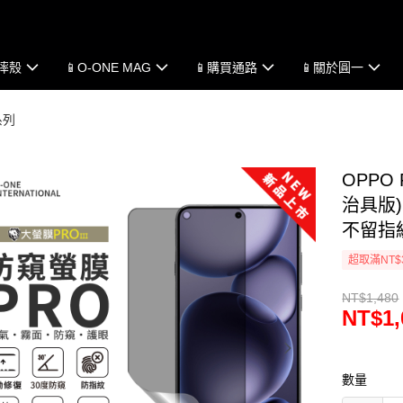
防摔殼
📱O-ONE MAG
📱購買通路
📱關於圓一
系列
OPPO 
治具版)
不留指
超取滿NT$
NT$1,480
NT$1,
數量