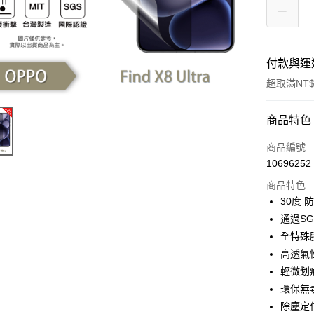
付款與運
超取滿NT$
付款方式
商品特色
信用卡一
商品編號
10696252
超商取貨
商品特色
LINE Pay
30度
通過S
Apple Pay
全特殊
街口支付
高透氣
輕微划
悠遊付
環保無
全盈+PAY
除塵定