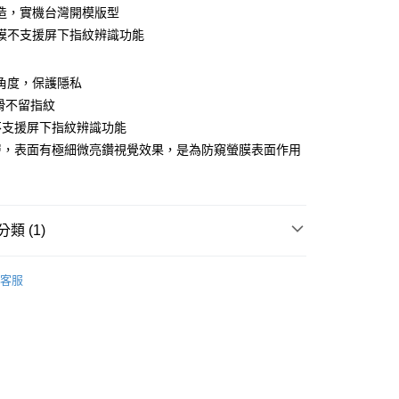
造，實機台灣開模版型
膜不支援屏下指紋辨識功能
付款
窺角度，保護隱私
0，滿NT$390(含以上)免運費
滑不留指紋
不支援屏下指紋辨識功能
付款
層，表面有極細微亮鑽視覺效果，是為防窺螢膜表面作用
0，滿NT$390(含以上)免運費
5，滿NT$390(含以上)免運費
類 (1)
ROIII-磨砂防窺螢膜PRO
OPPO 歐柏系列
客服