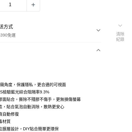
送方式
清除
390免運
紀錄
次付款
付款
 防窺角度，保護隱私，更合適的可視面
GS檢驗藍光綜合阻隔率9.3%
膠面貼合，撕除不殘膠不傷手，更無損傷螢幕
性，貼合氣泡自動消除，散熱更安心
痕自動修復
毒材質
位膜層設計，DIY貼合簡單更環保