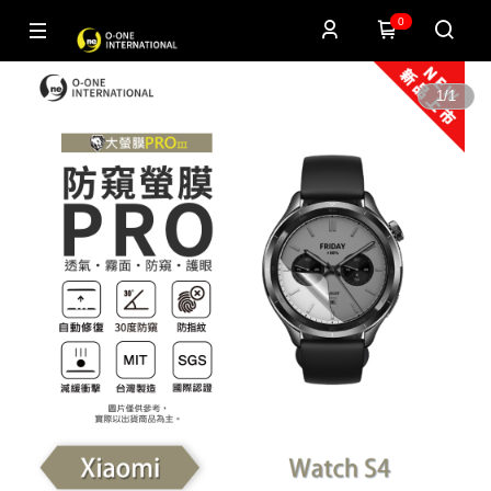
0
1
/
1