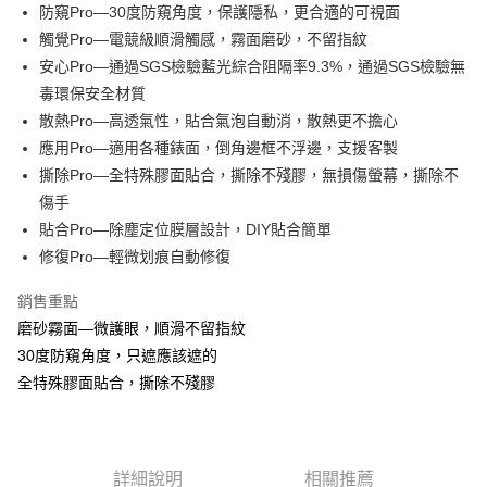
Apple Pay
防窺Pro—30度防窺角度，保護隱私，更合適的可視面
觸覺Pro—電競級順滑觸感，霧面磨砂，不留指紋
街口支付
安心Pro—通過SGS檢驗藍光綜合阻隔率9.3%，通過SGS檢驗無
悠遊付
毒環保安全材質
散熱Pro—高透氣性，貼合氣泡自動消，散熱更不擔心
全盈+PAY
應用Pro—適用各種錶面，倒角邊框不浮邊，支援客製
撕除Pro—全特殊膠面貼合，撕除不殘膠，無損傷螢幕，撕除不
運送方式
傷手
全家取貨付款
貼合Pro—除塵定位膜層設計，DIY貼合簡單
每筆NT$60，滿NT$390(含以上)免運費
修復Pro—輕微划痕自動修復
7-11取貨付款
銷售重點
每筆NT$60，滿NT$390(含以上)免運費
磨砂霧面—微護眼，順滑不留指紋
宅配
30度防窺角度，只遮應該遮的
全特殊膠面貼合，撕除不殘膠
每筆NT$55，滿NT$390(含以上)免運費
詳細說明
相關推薦