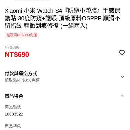
Xiaomi 小米 Watch S4『防窺小螢膜』手錶保
護貼 30度防窺+護眼 頂級原料OSPPF 順滑不
留指紋 輕微划痕修復 (一組兩入)
超取滿NT$390免運
NT$890
NT$690
付款與運送方式
超取滿NT$390免運
付款方式
商品特色
信用卡一次付款
商品編號
超商取貨付款
10683522
LINE Pay
商品特色