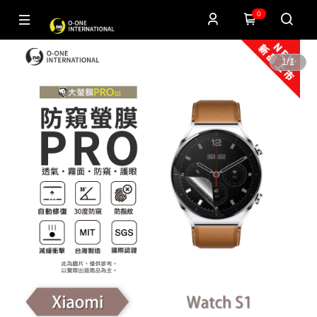
0
1
/
1