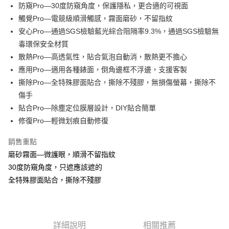
Apple Pay
防窺Pro—30度防窺角度，保護隱私，更合適的可視面
觸覺Pro—電競級順滑觸感，霧面磨砂，不留指紋
街口支付
安心Pro—通過SGS檢驗藍光綜合阻隔率9.3%，通過SGS檢驗無
悠遊付
毒環保安全材質
散熱Pro—高透氣性，貼合氣泡自動消，散熱更不擔心
全盈+PAY
應用Pro—適用各種錶面，倒角邊框不浮邊，支援客製
撕除Pro—全特殊膠面貼合，撕除不殘膠，無損傷螢幕，撕除不
運送方式
傷手
全家取貨付款
貼合Pro—除塵定位膜層設計，DIY貼合簡單
每筆NT$60，滿NT$390(含以上)免運費
修復Pro—輕微划痕自動修復
7-11取貨付款
銷售重點
每筆NT$60，滿NT$390(含以上)免運費
磨砂霧面—微護眼，順滑不留指紋
宅配
30度防窺角度，只遮應該遮的
全特殊膠面貼合，撕除不殘膠
每筆NT$55，滿NT$390(含以上)免運費
詳細說明
相關推薦