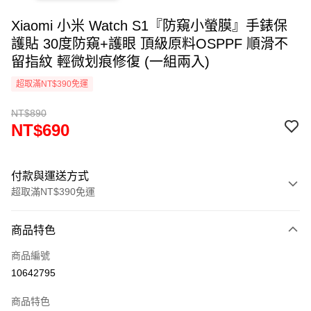
Xiaomi 小米 Watch S1『防窺小螢膜』手錶保
護貼 30度防窺+護眼 頂級原料OSPPF 順滑不
留指紋 輕微划痕修復 (一組兩入)
超取滿NT$390免運
NT$890
NT$690
付款與運送方式
超取滿NT$390免運
付款方式
商品特色
信用卡一次付款
商品編號
超商取貨付款
10642795
LINE Pay
商品特色