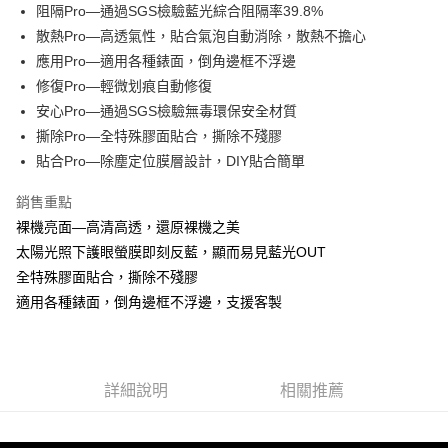
Apple Pay
阻隔Pro—通過SGS檢驗藍光綜合阻隔率39.8%
散熱Pro—高透氣性，貼合氣泡自動消除，散熱不擔心
街口支付
應用Pro—適用各種錶面，倒角邊框不浮邊
悠遊付
修復Pro—輕微划痕自動修復
安心Pro—通過SGS檢驗無毒環保安全材質
全盈+PAY
撕除Pro—全特殊膠面貼合，撕除不殘膠
貼合Pro—除塵定位膜層設計，DIY貼合簡單
運送方式
全家取貨付款
銷售重點
每筆NT$60，滿NT$390(含以上)免運費
裸機亮面—高清高透，還原裸機之美
太陽光照下護眼螢膜即刻反藍，顯而易見藍光OUT
7-11取貨付款
全特殊膠面貼合，撕除不殘膠
每筆NT$60，滿NT$390(含以上)免運費
適用各種錶面，倒角邊框不浮邊，支援客製
宅配
每筆NT$55，滿NT$390(含以上)免運費
詳細說明
相關推薦