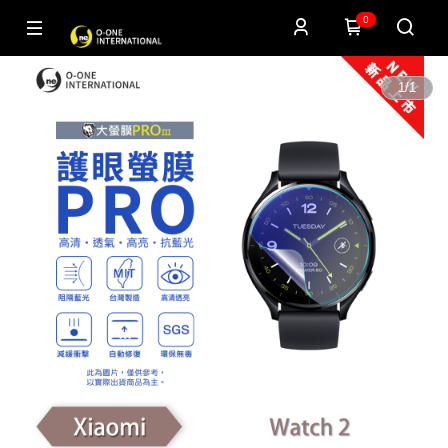
0
1
/
1