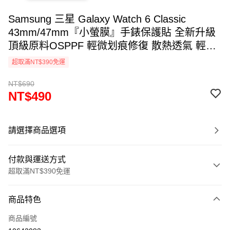
Samsung 三星 Galaxy Watch 6 Classic
43mm/47mm『小螢膜』手錶保護貼 全新升級
頂級原料OSPPF 輕微划痕修復 散熱透氣 輕薄
抗擊 裸機質感(一組兩入)
超取滿NT$390免運
NT$690
NT$490
請選擇商品選項
付款與運送方式
超取滿NT$390免運
付款方式
商品特色
信用卡一次付款
商品編號
超商取貨付款