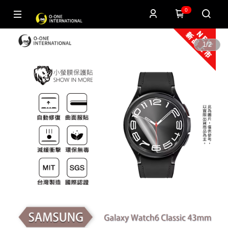
0
1
/
2