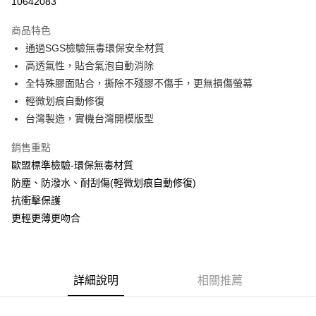
10642083
LINE Pay
商品特色
Apple Pay
通過SGS檢驗無毒環保安全材質
高透氣性，貼合氣泡自動消除
街口支付
全特殊膠面貼合，撕除不殘膠不傷手，更無損傷螢幕
悠遊付
輕微划痕自動修復
台灣製造，實機台灣開模版型
全盈+PAY
銷售重點
運送方式
歐盟標準檢驗-環保無毒材質
全家取貨付款
防塵、防潑水、耐刮傷(輕微划痕自動修復)
每筆NT$60，滿NT$390(含以上)免運費
抗衝擊保護
更輕更薄更吻合
7-11取貨付款
每筆NT$60，滿NT$390(含以上)免運費
宅配
詳細說明
相關推薦
每筆NT$55，滿NT$390(含以上)免運費