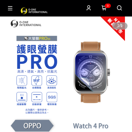
0
1
/
1