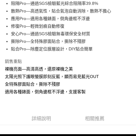
Apple Pay
阻隔Pro—通過SGS檢驗藍光綜合阻隔率39.8%
散熱Pro—高透氣性，貼合氣泡自動消除，散熱不擔心
街口支付
應用Pro—適用各種錶面，倒角邊框不浮邊
悠遊付
修復Pro—輕微划痕自動修復
安心Pro—通過SGS檢驗無毒環保安全材質
全盈+PAY
撕除Pro—全特殊膠面貼合，撕除不殘膠
貼合Pro—除塵定位膜層設計，DIY貼合簡單
運送方式
全家取貨付款
銷售重點
每筆NT$60，滿NT$390(含以上)免運費
裸機亮面—高清高透，還原裸機之美
太陽光照下護眼螢膜即刻反藍，顯而易見藍光OUT
7-11取貨付款
全特殊膠面貼合，撕除不殘膠
每筆NT$60，滿NT$390(含以上)免運費
適用各種錶面，倒角邊框不浮邊，支援客製
宅配
每筆NT$55，滿NT$390(含以上)免運費
詳細說明
相關推薦