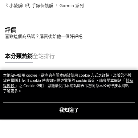
🔖小螢膜III代-手錶保護膜
Garmin 系列
評價
喜歡這個商品嗎？購買後給他一個好評吧
本分類熱銷
全站排行
本網站中使用 cookie，欲查詢有關本網站使用 cookie 方式之詳情，及若您不希
熱門標籤
望在電腦上使用 cookie 時應如何變更電腦的 cookie 設定，請參閱本網站「
隱私
權條款
」之 Cookie 聲明。您繼續使用本網站即表示您同意本公司得按本網站使
用條款之 Cookie 聲明使用 cookie。
了解更多 >
我知道了