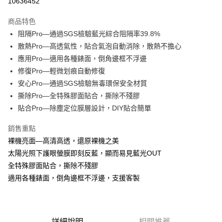
10636452
LINE Pay
商品特色
Apple Pay
阻隔Pro—通過SGS檢驗藍光綜合阻隔率39.8%
散熱Pro—高透氣性，貼合氣泡自動消除，散熱不擔心
街口支付
應用Pro—適用各種錶面，倒角邊框不浮邊
悠遊付
修復Pro—輕微划痕自動修復
安心Pro—通過SGS檢驗無毒環保安全材質
全盈+PAY
撕除Pro—全特殊膠面貼合，撕除不殘膠
貼合Pro—除塵定位膜層設計，DIY貼合簡單
運送方式
全家取貨付款
銷售重點
每筆NT$60，滿NT$390(含以上)免運費
裸機亮面—高清高透，還原裸機之美
太陽光照下護眼螢膜即刻反藍，顯而易見藍光OUT
7-11取貨付款
全特殊膠面貼合，撕除不殘膠
每筆NT$60，滿NT$390(含以上)免運費
適用各種錶面，倒角邊框不浮邊，支援客製
宅配
每筆NT$55，滿NT$390(含以上)免運費
詳細說明
相關推薦