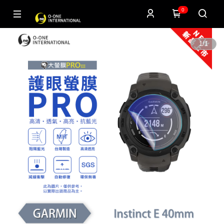
0
1
/
1