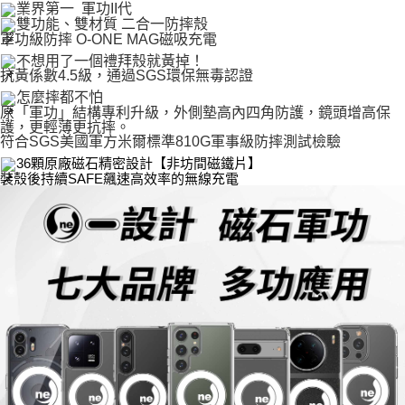
國際配送
查看運費
業界第一  軍功II代
雙功能、雙材質 二合一防摔殼
軍功級防摔 O-ONE MAG磁吸充電
不想用了一個禮拜殼就黃掉！
抗黃係數4.5級，通過SGS環保無毒認證
怎麼摔都不怕
原「軍功」結構專利升級，外側墊高內四角防護，鏡頭增高保
護，更輕薄更抗摔。
符合SGS美國軍方米爾標準810G軍事級防摔測試檢驗
36顆原廠磁石精密設計【非坊間磁鐵片】
裝殼後持續SAFE飆速高效率的無線充電