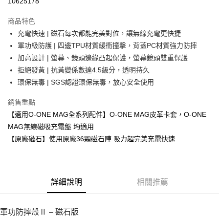
10625178
LINE Pay
商品特色
Apple Pay
充電快速 | 磁石每次都能完美對位，讓無線充電更快捷
軍功級防護 | 四邊TPU材質緩衝撞擊，背蓋PC材質強力防摔
街口支付
加高設計 | 螢幕、鏡頭邊緣凸起保護，螢幕鏡頭雙重保護
悠遊付
拒絕發黃 | 抗黃變係數達4.5級分，透明持久
環保無毒 | SGS認證環保無毒，放心安全使用
全盈+PAY
銷售重點
運送方式
【適用O-ONE MAG全系列配件】O-ONE MAG皮革卡套，O-ONE
全家取貨付款
MAG無線磁吸充電盤 均適用
每筆NT$60，滿NT$390(含以上)免運費
【原廠磁石】使用原廠36顆磁石陣 吸力超完美充電快速
7-11取貨付款
每筆NT$60，滿NT$390(含以上)免運費
詳細說明
相關推薦
宅配
每筆NT$55，滿NT$390(含以上)免運費
軍功防摔殼Ⅱ – 磁石版