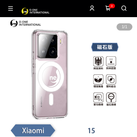
0
1
/
1