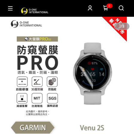
0
1
/
1