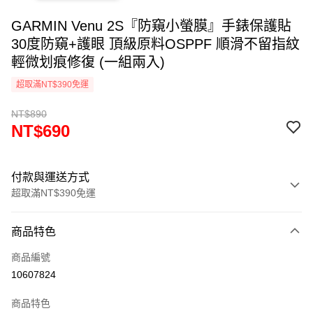
GARMIN Venu 2S『防窺小螢膜』手錶保護貼
30度防窺+護眼 頂級原料OSPPF 順滑不留指紋
輕微划痕修復 (一組兩入)
超取滿NT$390免運
NT$890
NT$690
付款與運送方式
超取滿NT$390免運
付款方式
商品特色
信用卡一次付款
商品編號
超商取貨付款
10607824
LINE Pay
商品特色