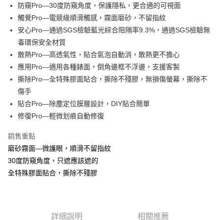
Apple Pay
防窺Pro—30度防窺角度，保護隱私，更合適的可視面
觸覺Pro—電競級順滑觸感，霧面磨砂，不留指紋
街口支付
安心Pro—通過SGS檢驗藍光綜合阻隔率9.3%，通過SGS檢驗無
悠遊付
毒環保安全材質
散熱Pro—高透氣性，貼合氣泡自動消，散熱更不擔心
全盈+PAY
應用Pro—適用各種錶面，倒角邊框不浮邊，支援客製
撕除Pro—全特殊膠面貼合，撕除不殘膠，無損傷螢幕，撕除不
運送方式
傷手
全家取貨付款
貼合Pro—除塵定位膜層設計，DIY貼合簡單
每筆NT$60，滿NT$390(含以上)免運費
修復Pro—輕微划痕自動修復
7-11取貨付款
銷售重點
每筆NT$60，滿NT$390(含以上)免運費
磨砂霧面—微護眼，順滑不留指紋
宅配
30度防窺角度，只遮應該遮的
全特殊膠面貼合，撕除不殘膠
每筆NT$55，滿NT$390(含以上)免運費
詳細說明
相關推薦