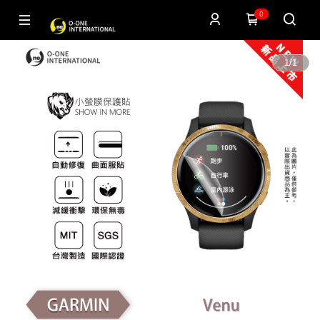
0
1
/
1