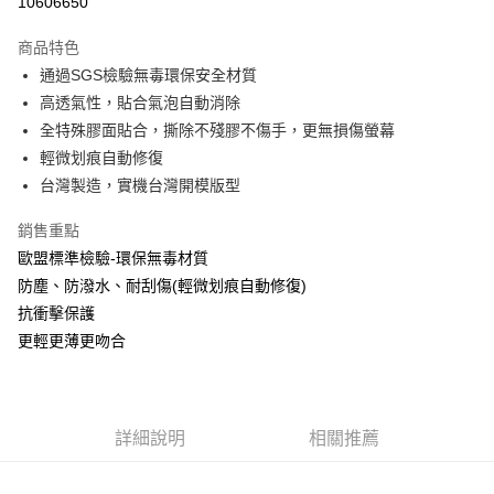
10606650
LINE Pay
商品特色
Apple Pay
通過SGS檢驗無毒環保安全材質
高透氣性，貼合氣泡自動消除
街口支付
全特殊膠面貼合，撕除不殘膠不傷手，更無損傷螢幕
悠遊付
輕微划痕自動修復
台灣製造，實機台灣開模版型
全盈+PAY
銷售重點
運送方式
歐盟標準檢驗-環保無毒材質
全家取貨付款
防塵、防潑水、耐刮傷(輕微划痕自動修復)
每筆NT$60，滿NT$390(含以上)免運費
抗衝擊保護
更輕更薄更吻合
7-11取貨付款
每筆NT$60，滿NT$390(含以上)免運費
宅配
詳細說明
相關推薦
每筆NT$55，滿NT$390(含以上)免運費