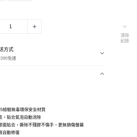
清除
紀錄
送方式
390免運
次付款
付款
GS檢驗無毒環保安全材質
性，貼合氣泡自動消除
膠面貼合，撕除不殘膠不傷手，更無損傷螢幕
痕自動修復