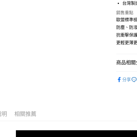
台灣製
悠遊付
銷售重點
全盈+PAY
歐盟標準檢
防塵、防潑
抗衝擊保
運送方式
更輕更薄
全家取貨
每筆NT$6
商品相關分
7-11取貨
🔖小螢膜I
每筆NT$6
分享
宅配
每筆NT$5
說明
相關推薦