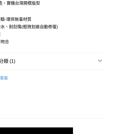
造，實機台灣開模版型
驗-環保無毒材質
水、耐刮傷(輕微划痕自動修復)
護
更吻合
付款
0，滿NT$390(含以上)免運費
類 (1)
付款
II代-手錶保護膜
Garmin 系列
0，滿NT$390(含以上)免運費
客服
5，滿NT$390(含以上)免運費