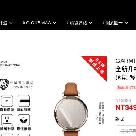
防摔殼
📱O-ONE MAG
📱購買通路
📱關於圓一
GARMI
全新升級
透氣 
超取滿NT$
NT$690
NT$4
款式
裸機亮