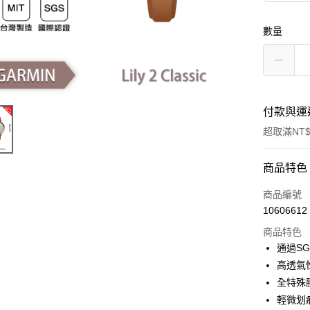
數量
付款與運
超取滿NT$
付款方式
商品特色
信用卡一
商品編號
10606612
超商取貨
商品特色
LINE Pay
通過S
高透氣
Apple Pay
全特殊
街口支付
輕微划