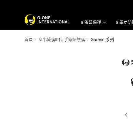
📱螢幕保護
📱軍功
首頁
🔖小螢膜III代-手錶保護膜
Garmin 系列