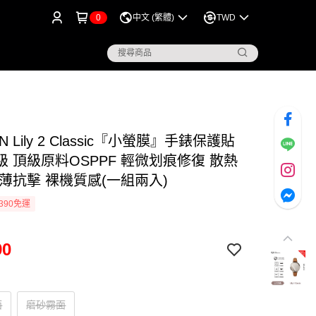
0
中文 (繁體)
TWD
N Lily 2 Classic『小螢膜』手錶保護貼
 頂級原料OSPPF 輕微划痕修復 散熱
輕薄抗擊 裸機質感(一組兩入)
390免運
90
面
磨砂霧面