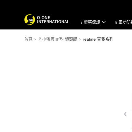
📱螢幕保護
📱軍功
首頁
🔖小螢膜III代- 鏡頭膜
realme 真我系列