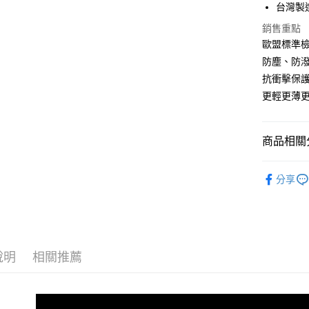
台灣製
悠遊付
銷售重點
全盈+PAY
歐盟標準檢
防塵、防潑
抗衝擊保
運送方式
更輕更薄
全家取貨
每筆NT$6
商品相關分
7-11取貨
🔖小螢膜II
每筆NT$6
分享
宅配
每筆NT$5
說明
相關推薦