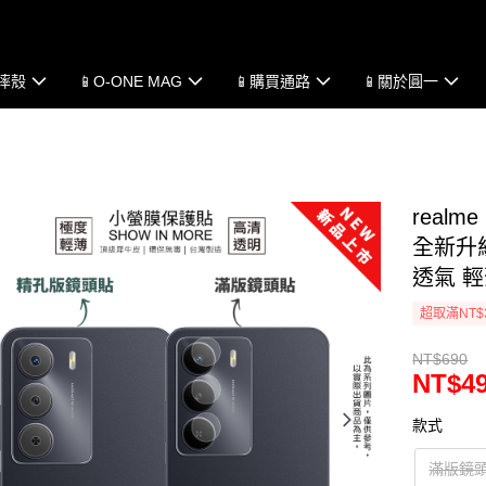
防摔殼
📱O-ONE MAG
📱購買通路
📱關於圓一
real
全新升級
透氣 
超取滿NT$
NT$690
NT$4
款式
滿版鏡