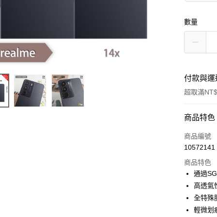
數量
付款與運
超取滿NT$
付款方式
商品特色
信用卡一
商品編號
10572141
超商取貨
商品特色
LINE Pay
通過S
高透氣
Apple Pay
全特殊
街口支付
輕微划