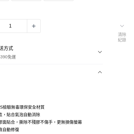
清除
紀錄
送方式
390免運
次付款
付款
GS檢驗無毒環保安全材質
性，貼合氣泡自動消除
膠面貼合，撕除不殘膠不傷手，更無損傷螢幕
痕自動修復