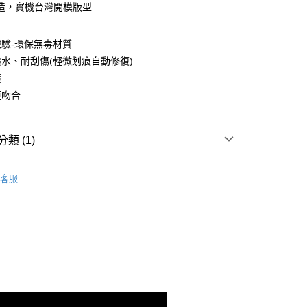
造，實機台灣開模版型
驗-環保無毒材質
水、耐刮傷(輕微划痕自動修復)
護
更吻合
付款
0，滿NT$390(含以上)免運費
類 (1)
付款
I代- 鏡頭膜
realme 真我系列
0，滿NT$390(含以上)免運費
客服
5，滿NT$390(含以上)免運費