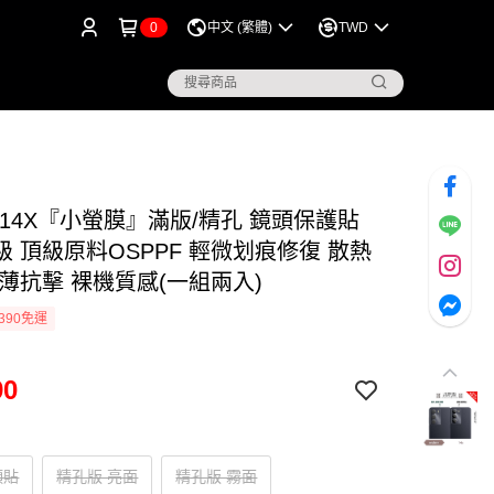
0
中文 (繁體)
TWD
me 14X『小螢膜』滿版/精孔 鏡頭保護貼
 頂級原料OSPPF 輕微划痕修復 散熱
輕薄抗擊 裸機質感(一組兩入)
390免運
90
頭貼
精孔版 亮面
精孔版 霧面