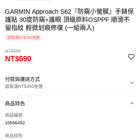
GARMIN Approach S62『防窺小螢膜』手錶保
護貼 30度防窺+護眼 頂級原料OSPPF 順滑不
留指紋 輕微划痕修復 (一組兩入)
超取滿NT$390免運
NT$890
NT$690
付款與運送方式
超取滿NT$390免運
付款方式
商品特色
信用卡一次付款
商品編號
超商取貨付款
10556492
LINE Pay
商品特色