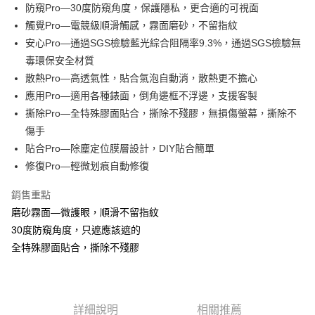
Apple Pay
防窺Pro—30度防窺角度，保護隱私，更合適的可視面
觸覺Pro—電競級順滑觸感，霧面磨砂，不留指紋
街口支付
安心Pro—通過SGS檢驗藍光綜合阻隔率9.3%，通過SGS檢驗無
悠遊付
毒環保安全材質
散熱Pro—高透氣性，貼合氣泡自動消，散熱更不擔心
全盈+PAY
應用Pro—適用各種錶面，倒角邊框不浮邊，支援客製
撕除Pro—全特殊膠面貼合，撕除不殘膠，無損傷螢幕，撕除不
運送方式
傷手
全家取貨付款
貼合Pro—除塵定位膜層設計，DIY貼合簡單
每筆NT$60，滿NT$390(含以上)免運費
修復Pro—輕微划痕自動修復
7-11取貨付款
銷售重點
每筆NT$60，滿NT$390(含以上)免運費
磨砂霧面—微護眼，順滑不留指紋
宅配
30度防窺角度，只遮應該遮的
全特殊膠面貼合，撕除不殘膠
每筆NT$55，滿NT$390(含以上)免運費
詳細說明
相關推薦