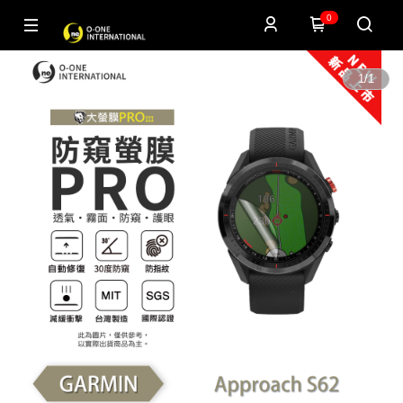
0
1
/
1