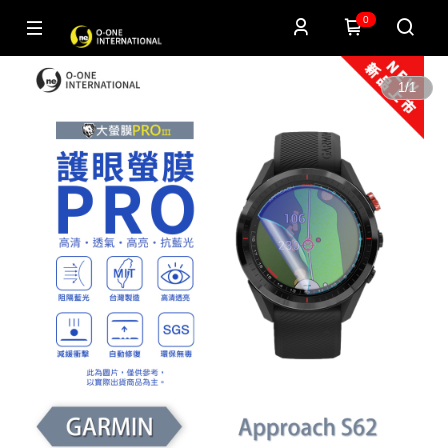
0
1
/
1