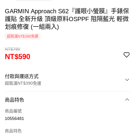
GARMIN Approach S62『護眼小螢膜』手錶保
護貼 全新升級 頂級原料OSPPF 阻隔藍光 輕微
划痕修復 (一組兩入)
超取滿NT$390免運
NT$790
NT$590
付款與運送方式
超取滿NT$390免運
付款方式
商品特色
信用卡一次付款
商品編號
超商取貨付款
10556481
LINE Pay
商品特色