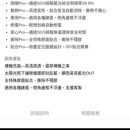
Apple Pay
阻隔Pro—通過SGS檢驗藍光綜合阻隔率39.8%
散熱Pro—高透氣性，貼合氣泡自動消除，散熱不擔心
街口支付
應用Pro—適用各種錶面，倒角邊框不浮邊
悠遊付
修復Pro—輕微划痕自動修復
安心Pro—通過SGS檢驗無毒環保安全材質
全盈+PAY
撕除Pro—全特殊膠面貼合，撕除不殘膠
貼合Pro—除塵定位膜層設計，DIY貼合簡單
運送方式
全家取貨付款
銷售重點
每筆NT$60，滿NT$390(含以上)免運費
裸機亮面—高清高透，還原裸機之美
太陽光照下護眼螢膜即刻反藍，顯而易見藍光OUT
7-11取貨付款
全特殊膠面貼合，撕除不殘膠
每筆NT$60，滿NT$390(含以上)免運費
適用各種錶面，倒角邊框不浮邊，支援客製
宅配
每筆NT$55，滿NT$390(含以上)免運費
詳細說明
相關推薦