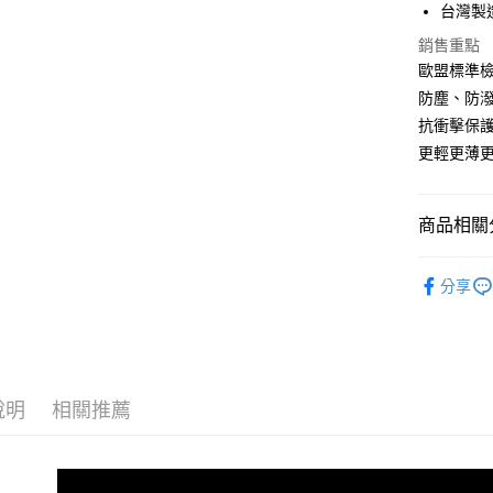
台灣製
悠遊付
銷售重點
全盈+PAY
歐盟標準檢
防塵、防潑
抗衝擊保
運送方式
更輕更薄
全家取貨
每筆NT$6
商品相關分
7-11取貨
🔖小螢膜I
每筆NT$6
分享
宅配
每筆NT$5
說明
相關推薦