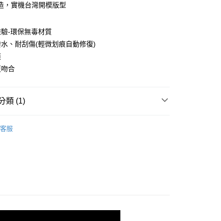
造，實機台灣開模版型
驗-環保無毒材質
水、耐刮傷(輕微划痕自動修復)
護
更吻合
付款
0，滿NT$390(含以上)免運費
類 (1)
付款
II代-手錶保護膜
Google 谷歌系列
0，滿NT$390(含以上)免運費
客服
5，滿NT$390(含以上)免運費