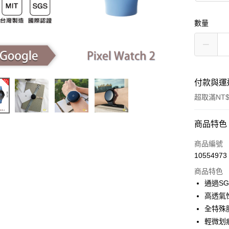
數量
付款與運
超取滿NT$
付款方式
商品特色
信用卡一
商品編號
10554973
超商取貨
商品特色
LINE Pay
通過S
高透氣
Apple Pay
全特殊
街口支付
輕微划