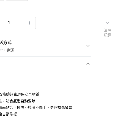
清除
紀錄
送方式
390免運
次付款
付款
GS檢驗無毒環保安全材質
性，貼合氣泡自動消除
膠面貼合，撕除不殘膠不傷手，更無損傷螢幕
痕自動修復