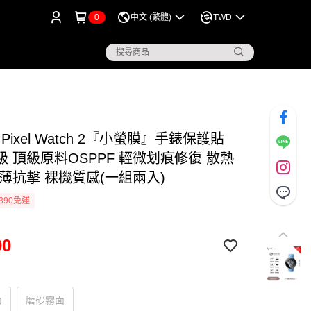
0
中文 (繁體)
TWD
e Pixel Watch 2『小螢膜』手錶保護貼
 頂級原料OSPPF 輕微划痕修復 散熱
輕薄抗擊 裸機質感(一組兩入)
390免運
90
面
磨砂霧面