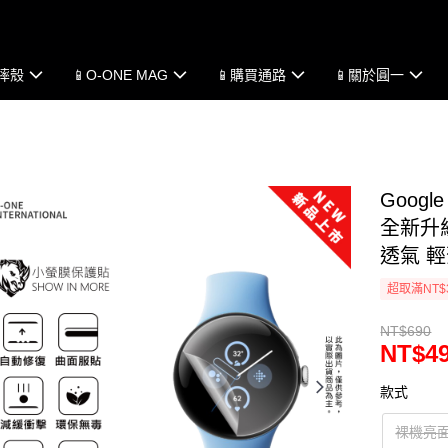
防摔殼
📱O-ONE MAG
📱購買通路
📱關於圓一
Googl
全新升級
透氣 
超取滿NT$
NT$690
NT$4
款式
裸機亮