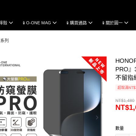
防摔殼
📱O-ONE MAG
📱購買通路
📱關於圓一
耀系列
HONO
PRO』
不留指
超取滿NT$
NT$1,480
NT$1,
數量