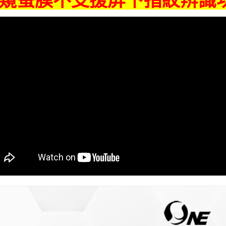
窺螢膜不支援屏下指紋辨識