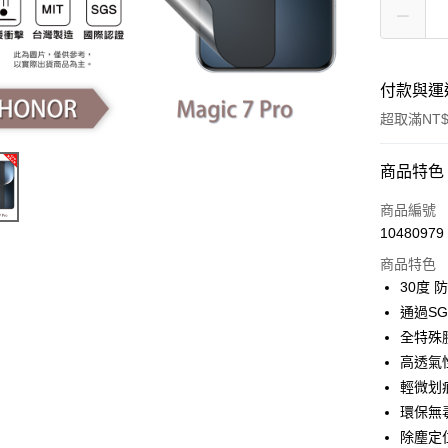
付款與運
超取滿NT$
付款方式
商品特色
信用卡一
商品編號
10480979
超商取貨
商品特色
LINE Pay
30度
通過S
Apple Pay
全特殊
街口支付
高透氣
輕微划
悠遊付
環保無
全盈+PAY
除塵定