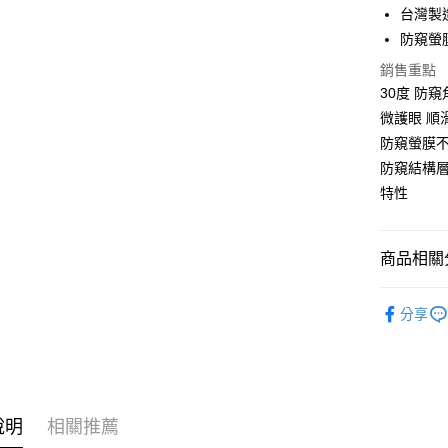
台灣製
防窺螢
運送方式
銷售重點
全家取貨
30度 防
每筆NT$6
微護眼 順
防窺螢膜
7-11取貨
防窺結構
每筆NT$6
特性
宅配
每筆NT$5
商品相關分
🔖大螢膜P
分享
說明
相關推薦