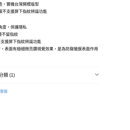
造，實機台灣開模版型
膜不支援屏下指紋辨識功能
付款
窺角度，保護隱私
0，滿NT$390(含以上)免運費
滑不留指紋
不支援屏下指紋辨識功能
付款
層，表面有極細微亮鑽視覺效果，是為防窺螢膜表面作用
0，滿NT$390(含以上)免運費
5，滿NT$390(含以上)免運費
類 (1)
ROIII-磨砂防窺螢膜PRO
HONOR 榮耀系列
客服