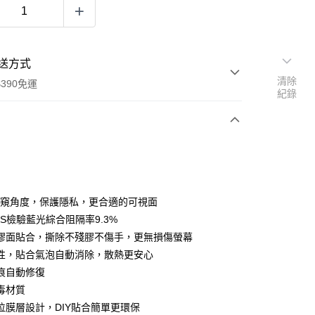
送方式
清除
390免運
紀錄
次付款
付款
 防窺角度，保護隱私，更合適的可視面
GS檢驗藍光綜合阻隔率9.3%
膠面貼合，撕除不殘膠不傷手，更無損傷螢幕
性，貼合氣泡自動消除，散熱更安心
痕自動修復
毒材質
位膜層設計，DIY貼合簡單更環保