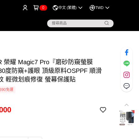
0
中文 (繁體)
TWD
R 榮耀 Magic7 Pro『磨砂防窺螢膜
30度防窺+護眼 頂級原料OSPPF 順滑
紋 輕微划痕修復 螢幕保護貼
390免運
000