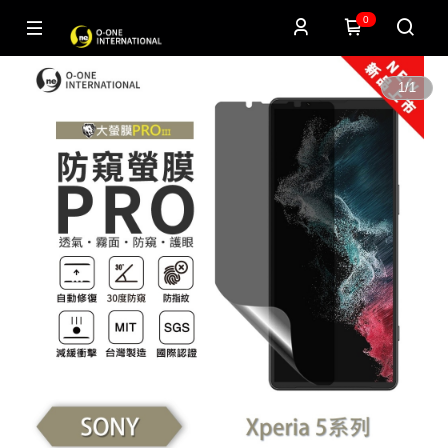
0
1
/
1