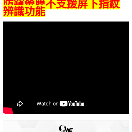
防窺螢膜不支援屏下指紋
辨識功能