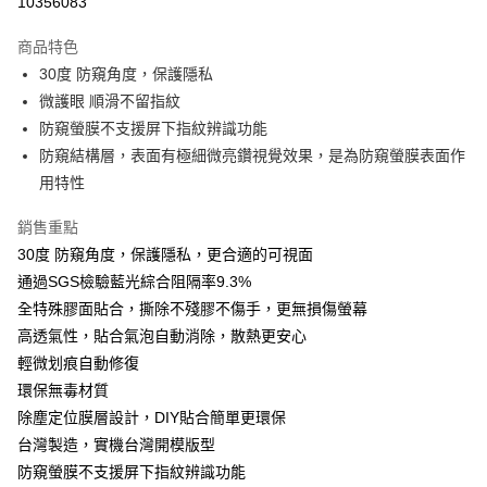
10356083
LINE Pay
商品特色
Apple Pay
30度 防窺角度，保護隱私
微護眼 順滑不留指紋
街口支付
防窺螢膜不支援屏下指紋辨識功能
悠遊付
防窺結構層，表面有極細微亮鑽視覺效果，是為防窺螢膜表面作
用特性
全盈+PAY
銷售重點
運送方式
30度 防窺角度，保護隱私，更合適的可視面
全家取貨付款
通過SGS檢驗藍光綜合阻隔率9.3%
每筆NT$60，滿NT$390(含以上)免運費
全特殊膠面貼合，撕除不殘膠不傷手，更無損傷螢幕
高透氣性，貼合氣泡自動消除，散熱更安心
7-11取貨付款
輕微划痕自動修復
每筆NT$60，滿NT$390(含以上)免運費
環保無毒材質
宅配
除塵定位膜層設計，DIY貼合簡單更環保
台灣製造，實機台灣開模版型
每筆NT$55，滿NT$390(含以上)免運費
防窺螢膜不支援屏下指紋辨識功能