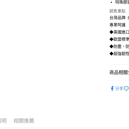
特殊膠
全盈+PAY
銷售重點
台灣品牌《
專業呵護
運送方式
◆美國進
全家取貨
◆歐盟標準
每筆NT$6
◆防塵、防
◆超強韌
7-11取貨
每筆NT$6
商品相關分
宅配
每筆NT$5
小螢膜II代
分享
說明
相關推薦