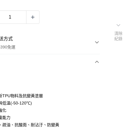
清除
送方式
紀錄
390免運
次付款
付款
新TPU物料及抗變黃塗層
低溫(-50-120℃)
強化
復能力
、疏油、抗酸雨、耐沾汙、防變黃