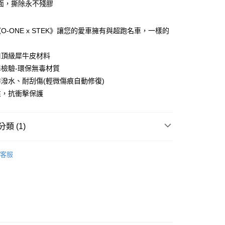
面，撕除永不殘膠
O-ONE x STEK》讓您的愛車擁有與超跑名車，一樣的
口頂級犀牛皮材料
付款
檢驗-環保無毒材質
0，滿NT$390(含以上)免運費
潑水、耐刮傷(輕微傷痕自動修復)
性，抗衝擊保護
付款
0，滿NT$390(含以上)免運費
類 (1)
5，滿NT$390(含以上)免運費
 - 鏡頭/手錶膜
realme 真我系列
客服