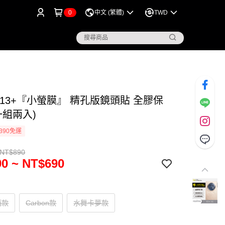
0
中文 (繁體)
TWD
me 13+『小螢膜』 精孔版鏡頭貼 全膠保
一組兩入)
390免運
 NT$890
0 ~ NT$690
面款
Carbon款
水舞卡夢款