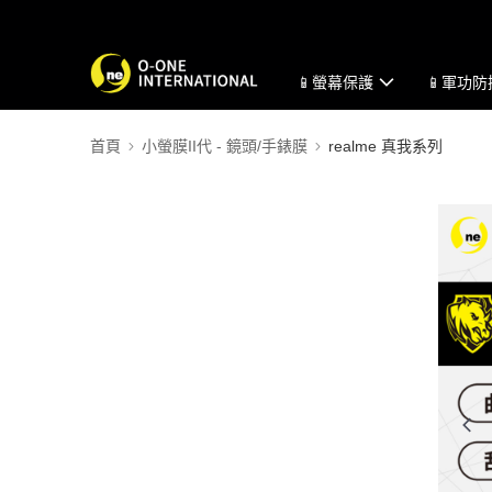
📱螢幕保護
📱軍功
首頁
小螢膜II代 - 鏡頭/手錶膜
realme 真我系列