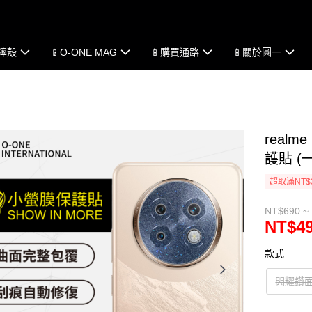
防摔殼
📱O-ONE MAG
📱購買通路
📱關於圓一
real
護貼 (
超取滿NT$
NT$690 ~
NT$49
款式
閃耀鑽