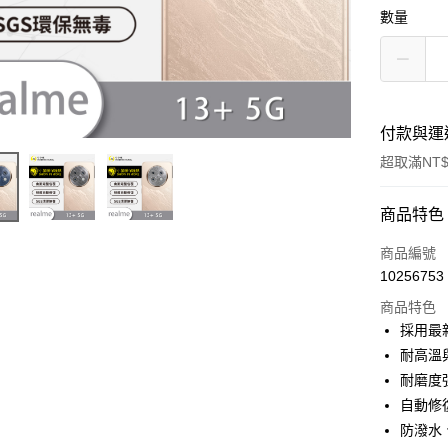
數量
付款與運
超取滿NT$
付款方式
商品特色
信用卡一
商品編號
10256753
超商取貨
商品特色
LINE Pay
採用最
耐高溫與
Apple Pay
耐磨度
街口支付
自動修
防潑水
悠遊付